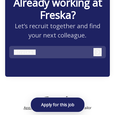
Already working at
Freska?
Let’s recruit together and find
your next colleague.
@
freska.fi
freska.fi
Log in
Apply for this job
Applicant tracking system
by Teamtailor