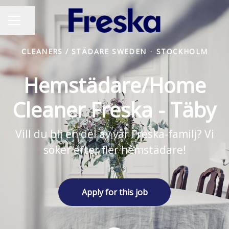
Share page
CAREER MENU
CLEANERS / STÄDARE SWEDEN
·
STOCKHOLM
Hemstädare/Home
Cleaner Freska - Täby
Vill du bli en del av vår Freska-familj? Vi
söker efter fler hemstädare!
Apply for this job